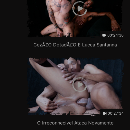
00:24:30
CezÃ£o DotadÃ£o E Lucca Santanna
00:27:34
O Irreconhecível Ataca Novamente