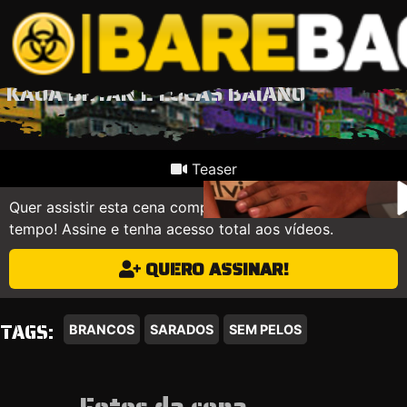
KAUA BRYAN E LUCAS BAIANO
Teaser
Quer assistir esta cena completa? Não perca mais
tempo! Assine e tenha acesso total aos vídeos.
QUERO ASSINAR!
TAGS:
BRANCOS
SARADOS
SEM PELOS