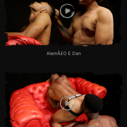
AlemÃ£o E Dan