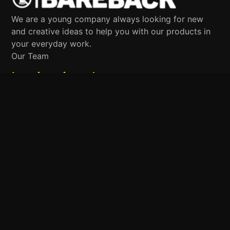
We are a young company always looking for new
and creative ideas to help you with our products in
your everyday work.
Our Team
Institucional
Termos de Uso & Condições
Política de privacidade
Dúvidas Frequentes
Seja um Modelo
Trabalhe Conosco
Contato
(21) 3005-3221
contato@hotmidias.com.br
hello@domain.com